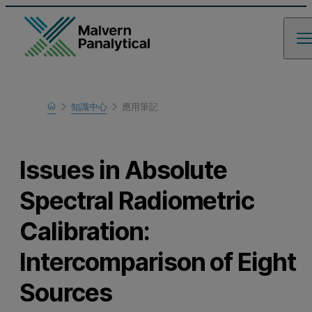
Home
知識中心
應用筆記
瞭解更多
Issues in Absolute
Spectral Radiometric
Calibration:
Intercomparison of Eight
Sources