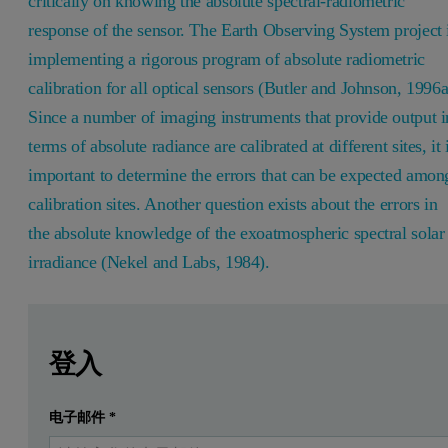
critically on knowing the absolute spectral-radiometric
response of the sensor. The Earth Observing System project 
implementing a rigorous program of absolute radiometric
calibration for all optical sensors (Butler and Johnson, 1996a
Since a number of imaging instruments that provide output i
terms of absolute radiance are calibrated at different sites, it 
important to determine the errors that can be expected amon
calibration sites. Another question exists about the errors in
the absolute knowledge of the exoatmospheric spectral solar
irradiance (Nekel and Labs, 1984).
Leave this field empty
Leave this field empty
請登入或免費註冊以閱讀更多內容
登入
电子邮件
*
提交
我已經有一個帳戶