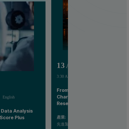
13
Aug
3:30 AM - 2:00 PM UTC
English
From Ore to Insight - Advance
Characterization Across Indus
English
Research
Data Analysis
hScore Plus
產業:
先進製造