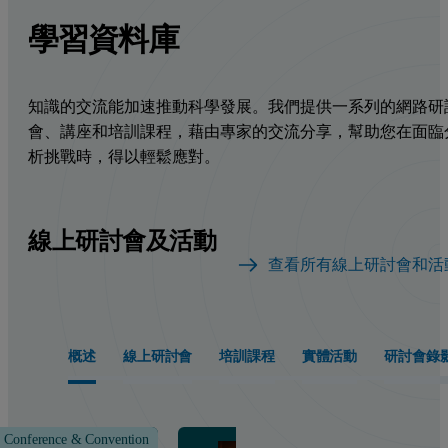
學習資料庫
知識的交流能加速推動科學發展。我們提供一系列的網路研
會、講座和培訓課程，藉由專家的交流分享，幫助您在面臨
析挑戰時，得以輕鬆應對。
線上研討會及活動
查看所有線上研討會和活
概述
線上研討會
培訓課程
實體活動
研討會錄
Conference & Convention
Class &