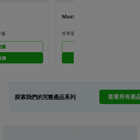
Mastersizer 系列
析儀
世界最受歡迎的粒徑分析儀
範圍
視野範圍
報價
索取報價
探索我們的完整產品系列
查看所有產