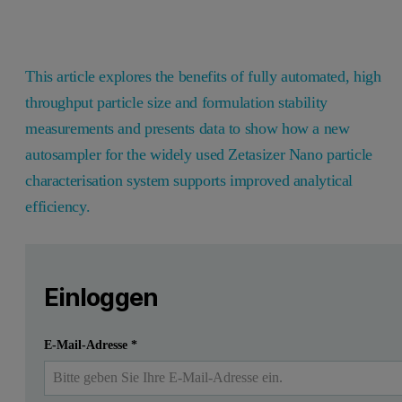
This article explores the benefits of fully automated, high
throughput particle size and formulation stability
measurements and presents data to show how a new
autosampler for the widely used Zetasizer Nano particle
characterisation system supports improved analytical
efficiency.
Leave this field empty
Bitte melden Sie sich an oder registrieren Sie sich ko
Leave this field empty
This article explores the benefits of fully automated, high 
Einloggen
Einreichen
Ich habe bereits ein Konto
E-Mail-Adresse
*