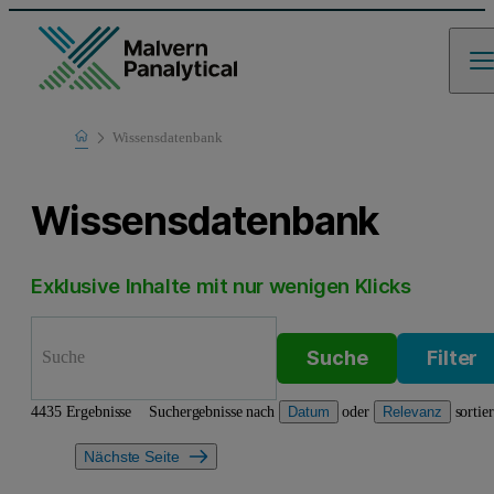
Home
Wissensdatenbank
Learn
Wissensdatenbank
Exklusive Inhalte mit nur wenigen Klicks
Suche
Filter
4435 Ergebnisse
Suchergebnisse nach
oder
sortie
Datum
Relevanz
Nächste Seite