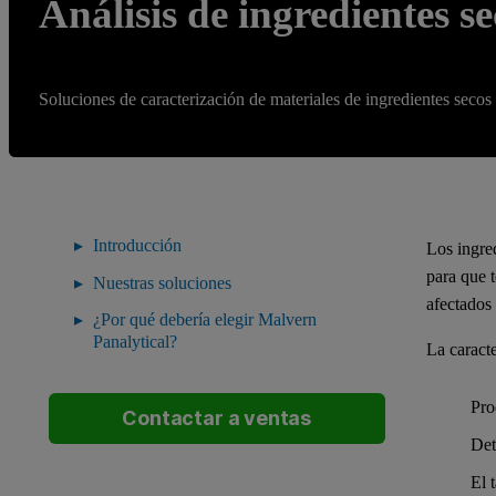
Análisis de ingredientes s
Soluciones de caracterización de materiales de ingredientes secos
Introducción
Los ingre
para que 
Nuestras soluciones
afectados 
¿Por qué debería elegir Malvern
Panalytical?
La caracte
Pro
Contactar a ventas
Det
El 