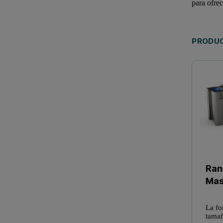
para ofrec
PRODU
Ran
Mas
La fo
tamañ