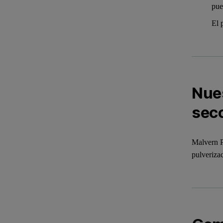
pue
El 
Nues
sec
Malvern Pa
pulveriza