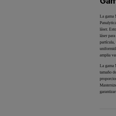
Gam
La gama M
Panalytic
láser. Est
láser para
partícula,
uniformid
amplia va
La gama M
tamaño de
proporcio
Mastersiz
garantizar