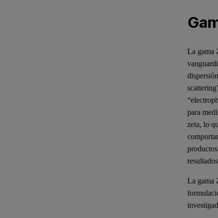
Gam
La gama Z
vanguardi
dispersió
scattering
“electroph
para medir
zeta, lo q
comportam
productos
resultados
La gama Ze
formulaci
investigad