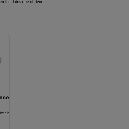
 en los datos que obtiene.
Rango de equipos Mastersizer
Gama Zetasizer Advance
nce
icación