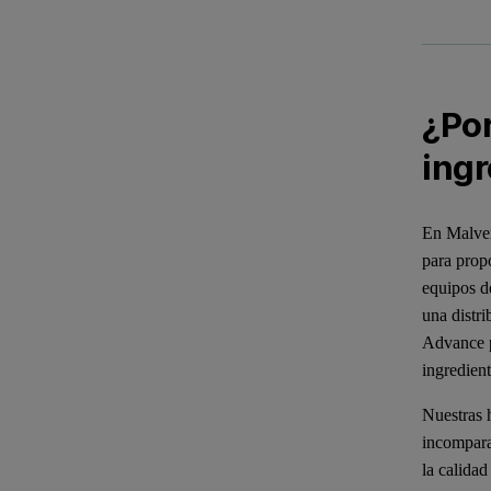
¿Por
ing
En Malver
para prop
equipos d
una distri
Advance pa
ingredient
Nuestras h
incompara
la calidad