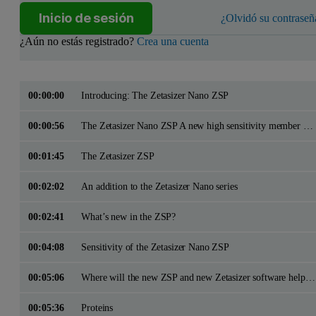
Inicio de sesión
¿Olvidó su contraseñ
¿Aún no estás registrado?
Crea una cuenta
00:00:00
Introducing: The Zetasizer Nano ZSP
00:00:56
The Zetasizer Nano ZSP A new high sensitivity member of the Zetasizer Nano family
00:01:45
The Zetasizer ZSP
00:02:02
An addition to the Zetasizer Nano series
00:02:41
What’s new in the ZSP?
00:04:08
Sensitivity of the Zetasizer Nano ZSP
00:05:06
Where will the new ZSP and new Zetasizer software help you most?
00:05:36
Proteins