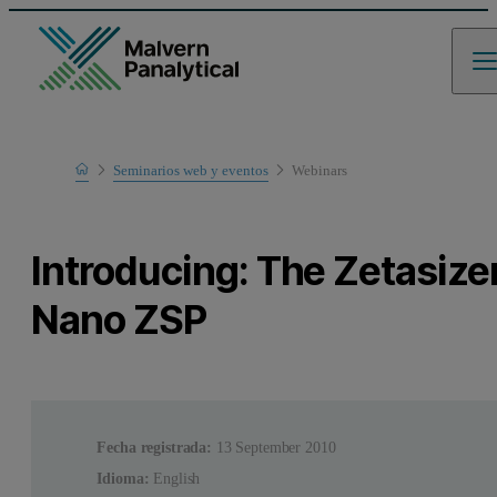
Home
Seminarios web y eventos
Webinars
Learn
Introducing: The Zetasize
Nano ZSP
Fecha registrada:
13 September 2010
Idioma:
English