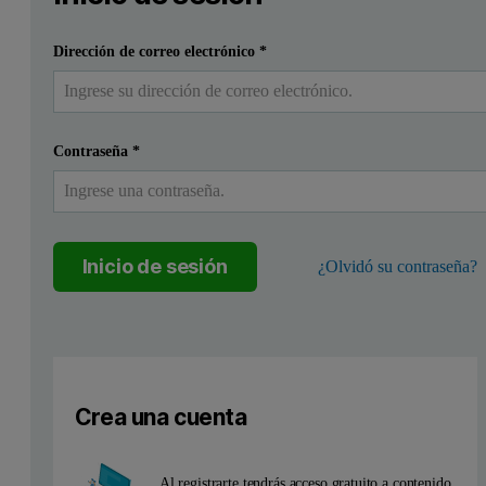
Enviar
Ya tengo una cuenta
Dirección de correo electrónico
*
Contraseña
*
Inicio de sesión
¿Olvidó su contraseña?
Crea una cuenta
Al registrarte tendrás acceso gratuito a contenido