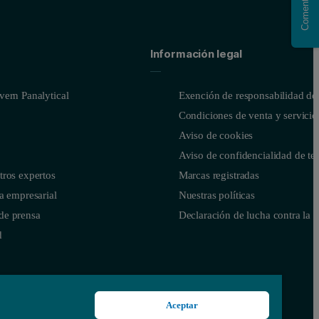
Comentario
Información legal
ern Panalytical
Exención de responsabilidad del
Condiciones de venta y servicio
Aviso de cookies
Aviso de confidencialidad de te
tros expertos
Marcas registradas
a empresarial
Nuestras políticas
de prensa
Declaración de lucha contra la e
d
Aceptar