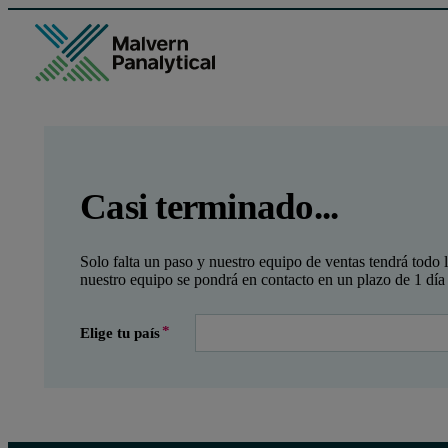
GCLID
Referrer URL
Entry point URL
Leave this field empty
Casi terminado...
Solo falta un paso y nuestro equipo de ventas tendrá todo 
nuestro equipo se pondrá en contacto en un plazo de 1 día 
Elige tu país