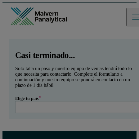
GCLID
Referrer URL
Entry point URL
Leave this field empty
Casi terminado...
Solo falta un paso y nuestro equipo de ventas tendrá todo lo
que necesita para contactarlo. Complete el formulario a
continuación y nuestro equipo se pondrá en contacto en un
plazo de 1 día hábil.
Elige tu país