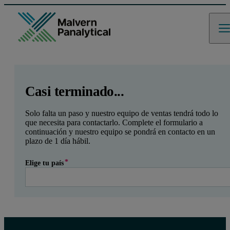
GCLID
Referrer URL
Entry point URL
Leave this field empty
Casi terminado...
Solo falta un paso y nuestro equipo de ventas tendrá todo lo
que necesita para contactarlo. Complete el formulario a
continuación y nuestro equipo se pondrá en contacto en un
plazo de 1 día hábil.
Elige tu país