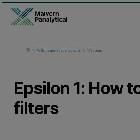
Home
Webinaires et événements
Webinars
Learn
Epsilon 1: How t
filters