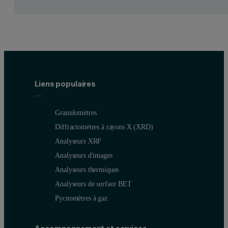
All of the available reflections for a particular wafer orientation 
Figure 2. A schematic illustration showing coplanar scattering geom
Liens populaires
Granulomètres
Diffractomètres à rayons X (XRD)
Analyseurs XRF
Analyseurs d'images
Analyseurs thermiques
Analyseurs de surface BET
Pycnomètres à gaz