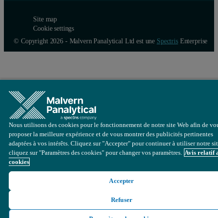
Note that h, k, i and l are positive or negative integers. The forma
Site map
Coplanar table
Cookie settings
© Copyright 2026 - Malvern Panalytical Ltd est une
Spectris
Enterprise
Consider the 0001 table on page 4 and the entry for the 0115 refle
Figure 5. Diagram illustrating the angles required for the 0115 ref
Nous utilisons des cookies pour le fonctionnement de notre site Web afin de vo
proposer la meilleure expérience et de vous montrer des publicités pertinentes
adaptées à vos intérêts. Cliquez sur "Accepter" pour continuer à utiliser notre si
cliquez sur "Paramètres des cookies" pour changer vos paramètres.
Avis relatif
cookies
Accepter
Refuser