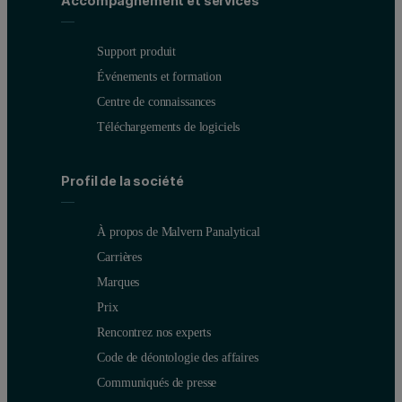
Accompagnement et services
Figure 3. A schematic illustration showing
Support produit
Événements et formation
in-plane scattering geometry for a set of hkil planes. The incident 
Centre de connaissances
Téléchargements de logiciels
Profil de la société
À propos de Malvern Panalytical
Carrières
Marques
Prix
Rencontrez nos experts
Figure 4. Schematic illustration showing all of the available GaN hk
Code de déontologie des affaires
Communiqués de presse