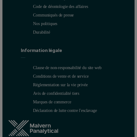
2
Code de déontologie des affaires
Communiqués de presse
Table 2: Results of the sample preparation repeatability test for CRM NIST 6
Nos politiques
NIST698
Certified value (wt%)
Durabilité
Na
O (%)
0.015
2
Information légale
MgO (%)
0.058
Al
O
(%)
48.2
2
3
Clause de non-responsabilité du site web
Conditions de vente et de service
SiO
(%)
0.69
2
Réglementation sur la vie privée
Avis de confidentialité tiers
P
O
(%)
0.37
2
5
Marques de commerce
SO
(%)
0.143
3
Déclaration de lutte contre l'esclavage
K
O (%)
0.01
2