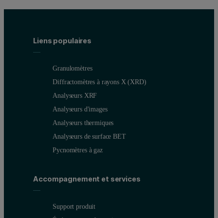
Liens populaires
Granulomètres
Diffractomètres à rayons X (XRD)
Analyseurs XRF
Analyseurs d'images
Figure 2. Calibration graph for Al2O3 in bauxite
Analyseurs thermiques
Analyseurs de surface BET
Pycnomètres à gaz
Accompagnement et services
Support produit