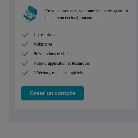
En vous inscrivant, vous aurez un accès gratuit à
du contenu exclusif, notamment :
Livres blancs
Accurate calibration results
Webinaires
Présentations et vidéos
The calibration graphs for Al2O3, Fe2O3 and TiO2 in fused bauxit
Notes d’application et techniques
Téléchargements de logiciels
Precise results
A repeatability test was performed by measuring NIST 698 standard
Créer un compte
Figure 1. The spectrum of standard NIST 696B, obtained with 5 kV 