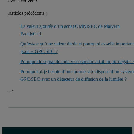
avons couvert !
Articles précédents :
La valeur ajoutée d’un achat OMNISEC de Malvern
Panalytical
Qu’est-ce qu’une valeur dn/dc et pourquoi est-elle important
pour le GPC/SEC ?
Pourquoi le signal de mon viscosimètre a-t-il un pic négatif 
Pourquoi ai-je besoin d’une norme si je dispose d’un systèm
GPC/SEC avec un détecteur de diffusion de la lumière ?
« `