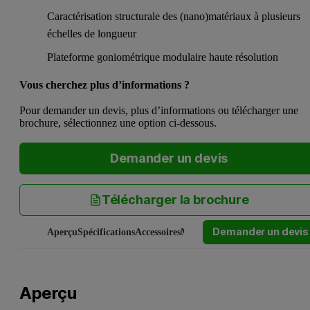
Caractérisation structurale des (nano)matériaux à plusieurs
échelles de longueur
Plateforme goniométrique modulaire haute résolution
Vous cherchez plus d’informations ?
Pour demander un devis, plus d’informations ou télécharger une
brochure, sélectionnez une option ci-dessous.
Demander un devis
Télécharger la brochure
Demander un devis
Aperçu
Spécifications
Accessoires
Manuels et logiciels
Service et a
Aperçu