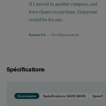
If I moved to another company, and
have chance to purchase, Empyrean
would be the one.
Raeann Wu
— Teva Pharmaceuticals
Spécifications
Goniometer
Spécifications SAXS WAXS
Spécifi