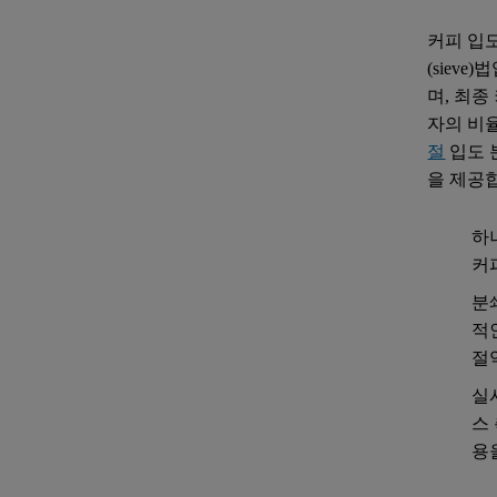
커피 입
(siev
며, 최종
자의 비
절
입도 
을 제공
하
커
분
적
절
실
스
용