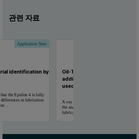
관련 자료
Application Note
Applic
al identification by
Oil-Trace: accurate elemental a
additives and wear metals in f
used lubrication oils
that the Epsilon 4 is fully
 differences in lubrication
X-ray fluorescence spectrometry (XRF) is wi
ue ...
the analysis of additives and wear metals in 
lubrication ...