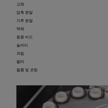
고체
압축 분말
가루 분말
액체
용융 비드
슬러리
과립
필터
필름 및 코팅