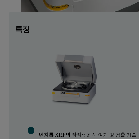
특징
벤치톱 XRF의 장점~:
최신 여기 및 검출 기술