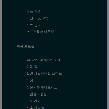
제품 지원
이벤트 및 교육
자료 센터
소프트웨어 다운로드
회사 프로필
Malvern Panalytical 소개
채용 정보
말번 파날리티칼 브랜드
수상
전문가를 만나보세요
기업윤리강령
보도 자료
지속 가능성