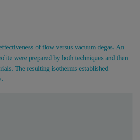
effectiveness of flow versus vacuum degas. An
olite were prepared by both techniques and then
rials. The resulting isotherms established
s.
ffectiveness of flow versus vacuum degas. An amorph