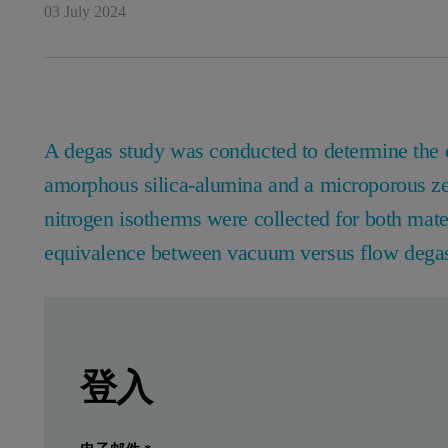
03 July 2024
A degas study was conducted to determine the 
amorphous silica-alumina and a microporous ze
nitrogen isotherms were collected for both mate
equivalence between vacuum versus flow dega
Leave this field empty
Leave this field empty
請登入或免費註冊以閱讀更多內容
A degas study was conducted to determine the e
登入
Please download to read more.
提交
我已經有一個帳戶