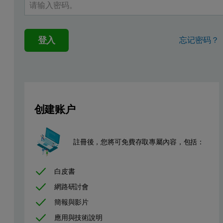
k
k
CAII 擷取程度
on
off
2
-1
-1
-1
(pg/mm
)
(M
.s
)
(s
)
8100
1.29x106
0.0418
動力學數據 MTL 模型
登入
忘记密码？
1240
0.77x106
0.0324
動力學數據 1:1 模型
表 1：Acetazolamide 鍵結至不同碳酸酐酶 II (CAII) 密度
创建账户
圖例：(A) 感應圖顯示在低和高固定密度下，Acetazolamide
註冊後，您將可免費存取專屬內容，包括：
白皮書
網路研討會
簡報與影片
應用與技術說明