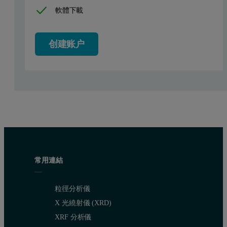
圖 1：Acetazolamide 鍵結至不同碳酸酐酶 II (CAII) 密度
軟體下載
创建账户
常用連結
粒徑分析儀
X 光繞射儀 (XRD)
XRF 分析儀