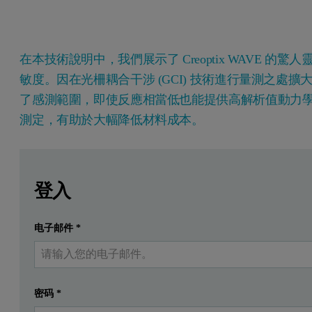
在本技術說明中，我們展示了 Creoptix WAVE 的驚人
敏度。因在光柵耦合干涉 (GCI) 技術進行量測之處擴
了感測範圍，即使反應相當低也能提供高解析值動力
測定，有助於大幅降低材料成本。
Leave this field empty
Leave this field empty
請登入或免費註冊以閱讀更多內容
摘要
登入
在分子交互作用的無標記分析期間，質量傳輸限制代
电子邮件
*
提交
我已經有一個帳戶
運用專有的
光柵耦合干涉 (GCI)
技術，相較於傳統表面電漿共振
透過使用不同酵素固定密度來進行 Acetazolamide 和碳酸
密码
*