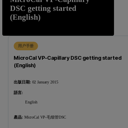
DSC getting started
(English)
用户手册
MicroCal VP-Capillary DSC getting started
(English)
出版日期:
02 January 2015
語言:
English
產品:
MicroCal VP-毛细管DSC