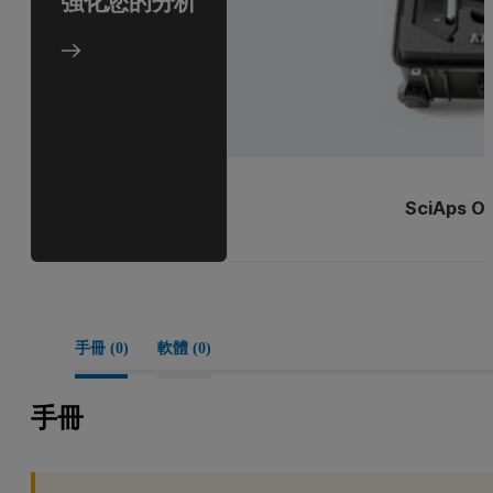
強化您的分析
SciAps O
手冊 (
0
)
軟體 (
0
)
手冊