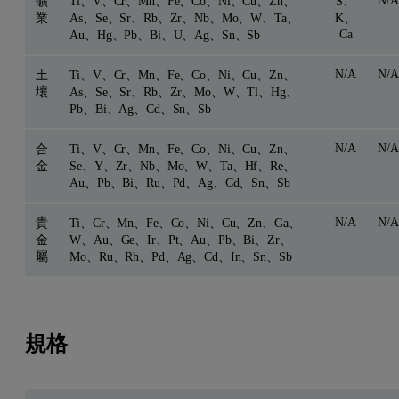
N/
礦
Ti、V、Cr、Mn、Fe、Co、Ni、Cu、Zn、
S、
業
As、Se、Sr、Rb、Zr、Nb、Mo、W、Ta、
K、
Ca
Au、Hg、Pb、Bi、U、Ag、Sn、Sb
N/A
N/
土
Ti、V、Cr、Mn、Fe、Co、Ni、Cu、Zn、
壤
As、Se、Sr、Rb、Zr、Mo、W、Tl、Hg、
Pb、Bi、Ag、Cd、Sn、Sb
N/A
N/
合
Ti、V、Cr、Mn、Fe、Co、Ni、Cu、Zn、
金
Se、Y、Zr、Nb、Mo、W、Ta、Hf、Re、
Au、Pb、Bi、Ru、Pd、Ag、Cd、Sn、Sb
N/A
N/
貴
Ti、Cr、Mn、Fe、Co、Ni、Cu、Zn、Ga、
金
W、Au、Ge、Ir、Pt、Au、Pb、Bi、Zr、
屬
Mo、Ru、Rh、Pd、Ag、Cd、In、Sn、Sb
規格