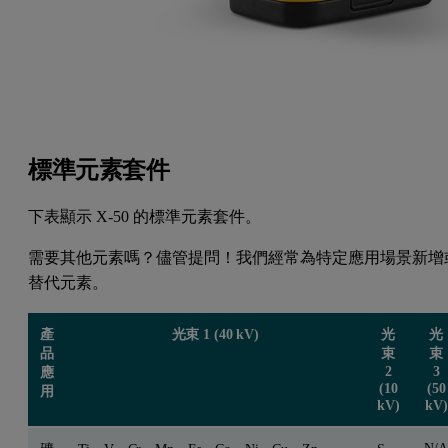
標準元素套件
下表顯示 X-50 的標準元素套件。
需要其他元素嗎？儘管提問！我們經常為特定應用場景新增
替代元素。
產
光束 1 (40 kV)
光
光
品
束
束
2
3
應
(10
(50
用
kV)
kV)