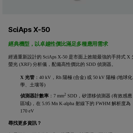
SciAps X-50
經典機型，以卓越性價比滿足多種應用需求
經過重新設計的 SciAps X-50 是市面上效能最強的手持式 X 
螢光 (XRF) 分析儀，配備高性價比的 SDD 偵測器。
X 光管
：40 kV，Rh 陽極 (合金) 或 50 kV 陽極 (地球化
學、土壤等)
2
偵測器計數率
：7 mm
SDD，矽漂移偵測器 (有效感應
區域)，在 5.95 Mn K-alpha 射線下的 FWHM 解析度為
170 eV
尋找更多資訊？