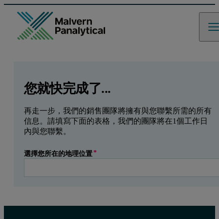
GCLID
Referrer URL
Entry point URL
Leave this field empty
您就快完成了...
再走一步，我們的銷售團隊將擁有與您聯繫所需的所有
信息。請填寫下面的表格，我們的團隊將在1個工作日
內與您聯繫。
選擇您所在的地理位置