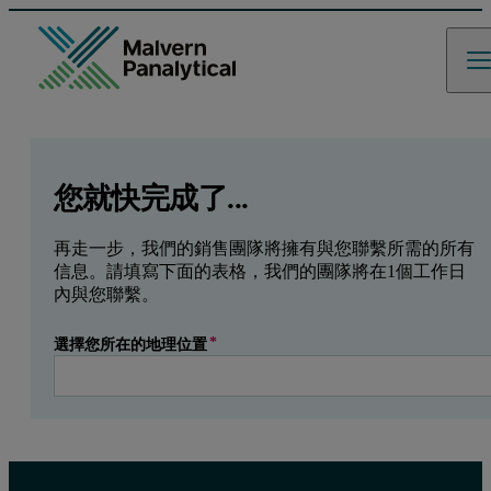
GCLID
Referrer URL
Entry point URL
Leave this field empty
您就快完成了...
再走一步，我們的銷售團隊將擁有與您聯繫所需的所有
信息。請填寫下面的表格，我們的團隊將在1個工作日
內與您聯繫。
選擇您所在的地理位置