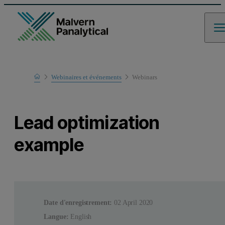
Home
Webinaires et événements
Webinars
Learn
Lead optimization
example
Date d'enregistrement:
02 April 2020
Langue:
English