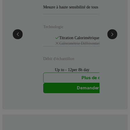
Mesure à haute sensibilité de tous les paramètres d'u
Technologie
Titration Calorimétrique Isotherme (ITC)
Calorimétrie Différentielle à Balayage (D
Débit d'échantillon
Up to - 12per 8h day
Plus de détails
Demander un devis