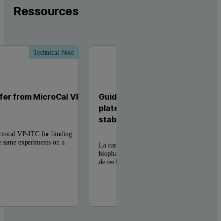
Ressources
Technical Note
er from MicroCal VP-
Guide du consommateur sur le
plateformes permettant d’analy
stabilité des protéines
icrocal VP-ITC for binding
e same experiments on a
La caractérisation de la stabilité d’une protéi
biopharmaceutique est primordiale durant tou
de recherche biopharmaceutique, notamment l