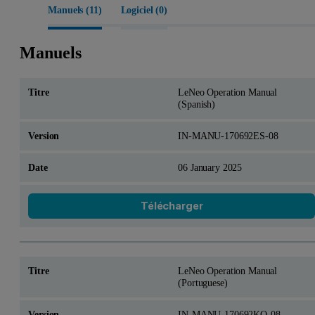
Manuels (
11
)
Logiciel (
0
)
Manuels
LeNeo Operation Manual
(Spanish)
IN-MANU-170692ES-08
06 January 2025
Télécharger
LeNeo Operation Manual
(Portuguese)
IN-MANU-170692KO-08