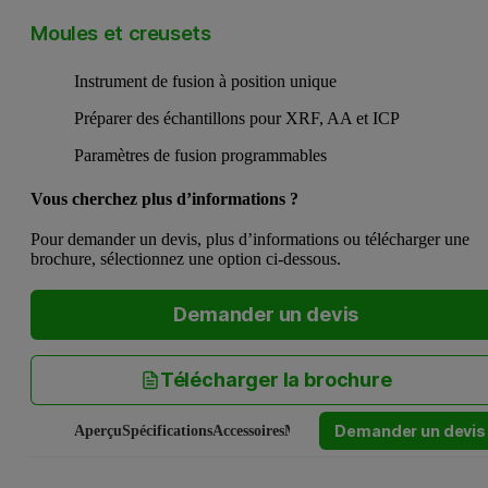
Moules et creusets
Instrument de fusion à position unique
Préparer des échantillons pour XRF, AA et ICP
Paramètres de fusion programmables
Vous cherchez plus d’informations ?
Pour demander un devis, plus d’informations ou télécharger une
brochure, sélectionnez une option ci-dessous.
Demander un devis
Télécharger la brochure
Demander un devis
Aperçu
Spécifications
Accessoires
Manuels et logiciels
Service et a