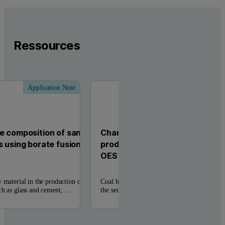
Ressources
Application Note
Applic
he composition of sand
Characterization of coal and it
s using borate fusion
products using borate fusions 
OES analyses
 material in the production of
Coal has been used for centuries as a source o
h as glass and cement, ...
the second sourse of energy produced and ...