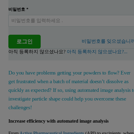
비밀번호
*
로그인
비밀번호를 잊으셨습니까
아직 등록하지 않으셨나요?
아직 등록하지 않으셨나요?...
Do you have problems getting your powders to flow? Ever
get frustrated when a batch of material doesn’t dissolve as
quickly as expected? If so, using automated image analysis t
investigate particle shape could help you overcome these
challenges!
Increase efficiency with automated image analysis
From
Active Pharmaceutical Ingredients
(API) to excipients, when