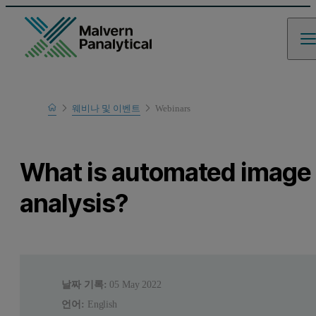
Home
웨비나 및 이벤트
Webinars
Learn
What is automated image
analysis?
날짜 기록:
05 May 2022
언어:
English