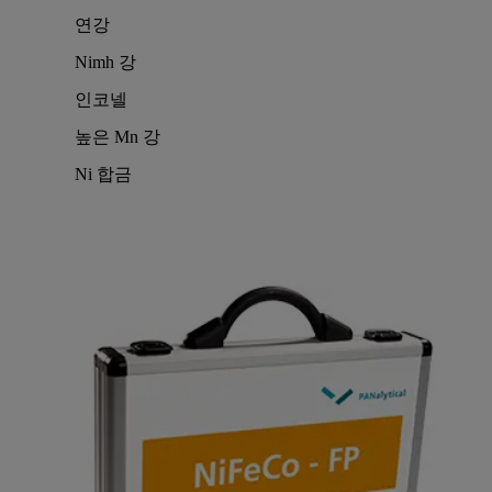
연강
Nimh 강
인코넬
높은 Mn 강
Ni 합금