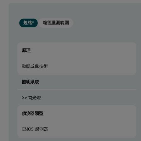
規格*
粒徑量測範圍
原理
動態成像技術
照明系統
Xe 閃光燈
偵測器類型
CMOS 感測器