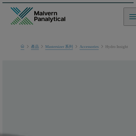
Home
產品
Mastersizer 系列
Accessories
Hydro Insight
產品範圍