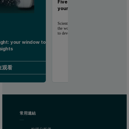
Five reasons to add the Hydro I
your Mastersizer 3000
Scientists, researchers, and quality control 
the world use laser diffraction for particle si
to develop truly ...
ight: your window to
sights
在观看
常用連結