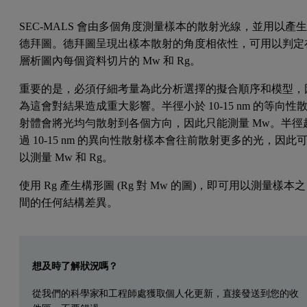
SEC-MALS 會由多個角度測量樣本的散射光線，並用以產
德拜圖。德拜圖呈現出樣本散射的角度相依性，可用以判定
層析圖內每個資料切片的 Mw 和 Rg。
重要的是，必須仔細考量為此分析選擇的擬合順序和模型，
為這會對結果造成重大影響。半徑小於 10-15 nm 的等向性
射體會將光均勻散射到各個方向，因此只能測量 Mw。半徑
過 10-15 nm 的異向性散射樣本會往前散射更多的光，因此
以測量 Mw 和 Rg。
使用 Rg 產生構形圖 (Rg 對 Mw 的圖)，即可用以測量樣本之
間的任何結構差異。
Leave this field empty
想及時了解狀況嗎？
從我們的科學家和工程師處獲取個人化更新，直接發送到您的收