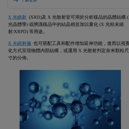
了解更多
X 光繞射
(XRD)及 X 光散射皆可用於分析樣品的晶體結構 (
光晶體學) 或辨識樣品中的結晶相並加以量化 (X 光粉末繞
射/XRPD) 等用途。
X 光繞射儀
也可搭配工具和配件增加延伸功能，進而以視
化方式呈現物體內部結構，或運用 X 光散射判定奈米顆粒
寸的分佈。