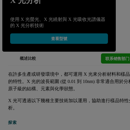
X 光分析
使用 X 光螢光、X 光繞射與 X 光吸收光譜儀器
的 X 光分析技術
查看型號
联系销售部门
概述
比較
在許多生產或研發環境中，都可運用 X 光來分析材料和樣
的特性。X 光的波長範圍 (從 0.01 到 10nm) 非常適合用於分
原子級的結構、元素與化學狀態。
X 光可透過以下幾種主要技術加以運用，協助進行樣品特性
析。
探索