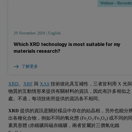
Webinar - Recorde
29 November 2018 | English
Which XRD technology is most suitable for my
materials research?
了解更多
XRD
、
XRF
與
XAS
技術彼此具互補性，三者皆利用 X 光
物質的互動情形來提供有關材料的資訊，因此有許多相似之
處。不過，每項技術所提供的資訊各不相同。
XRD
提供的資訊是關於樣品中存在的結晶相，另外也能分
出各種化合物，例如不同的氧化態 (Fe₂O₃/Fe₃O₄) 或不同的
素異形體 (赤鐵礦與磁赤鐵礦，兩者皆屬於三價氧化鐵