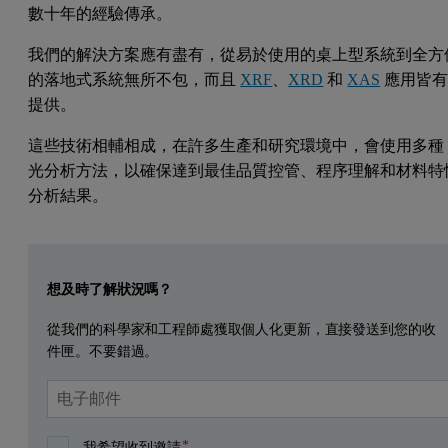
數十年的經驗傳承。
我們的解決方案應有盡有，從易於使用的桌上型系統到全方
的落地式系統無所不包，而且
XRF
、
XRD
和
XAS
應用皆
提供。
這些技術相輔相成，在許多生產和研究環境中，會使用多種 
光分析方法，以確保達到最佳品質控管、程序理解和材料特
分析結果。
Leave this field empty
想及時了解狀況嗎？
從我們的科學家和工程師處獲取個人化更新，直接發送到您的收
件匣。不要錯過。
我希望收到邀請