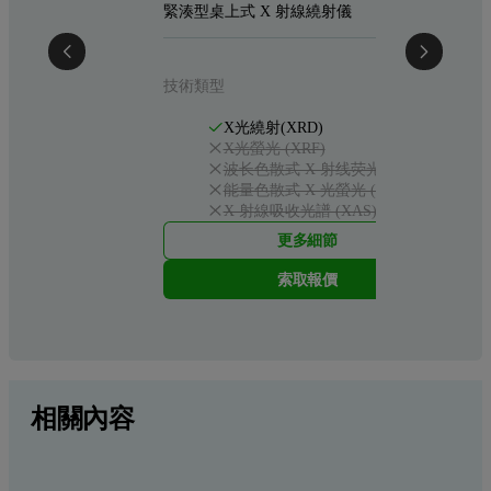
緊湊型桌上式 X 射線繞射儀
技術類型
X光繞射(XRD)
X光螢光 (XRF)
波长色散式 X 射线荧光 (WDXRF)
能量色散式 X 光螢光 (EDXRF)
X 射線吸收光譜 (XAS)
更多細節
索取報價
相關內容