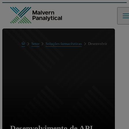
Home
Setor
Soluções farmacêuticas
Desenvolvimento de API f
Desenvolvimento de API