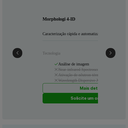
Morphologi 4-ID
Caracterização rápida e automatizada de partículas
Tecnologia
Análise de imagem
Near-infrared Spectroscopy (NIR)
Ativação de nêutron térmica rápida pulsad
Wavelength Dispersive X-ray Fluorescen
Mais detalhes
Solicite um orçamento