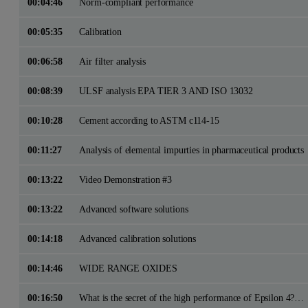
00:04:46
Norm-compliant performance
00:05:35
Calibration
00:06:58
Air filter analysis
00:08:39
ULSF analysis EPA TIER 3 AND ISO 13032
00:10:28
Cement according to ASTM c114-15
00:11:27
Analysis of elemental impurties in pharmaceutical products
00:13:22
Video Demonstration #3
00:13:22
Advanced software solutions
00:14:18
Advanced calibration solutions
00:14:46
WIDE RANGE OXIDES
00:16:50
What is the secret of the high performance of Epsilon 4?Features