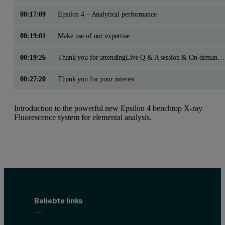
00:17:09
Epsilon 4 – Analytical performance
00:19:01
Make use of our expertise
00:19:26
Thank you for attendingLive Q & A session & On demand Q & A sessionemail to:events@malvernpanalytical.com
00:27:20
Thank you for your interest
Introduction to the powerful new Epsilon 4 benchtop X-ray
Fluorescence system for elemental analysis.
Beliebte links