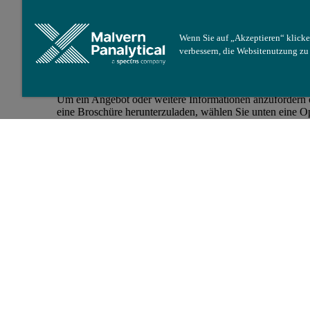
<787> und USP <788>), insbesondere wenn bei einem
herkömmlichen Membranfilteransatz das Risiko besteht, d
interessierende Partikel wie Proteinaggregate verändern.
Wenn Sie auf „Akzeptieren“ klicke
verbessern, die Websitenutzung z
Suchen Sie weitere Informationen?
Um ein Angebot oder weitere Informationen anzufordern 
eine Broschüre herunterzuladen, wählen Sie unten eine O
aus.
Verkauf kontaktieren