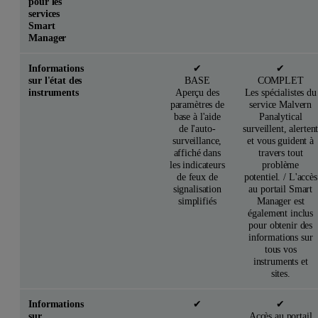
pour les
services
Smart
Manager
Informations
✔
✔
sur l'état des
BASE
COMPLET
instruments
Aperçu des
Les spécialistes du
paramètres de
service Malvern
base à l'aide
Panalytical
de l'auto-
surveillent, alerten
surveillance,
et vous guident à
affiché dans
travers tout
les indicateurs
problème
de feux de
potentiel. / L'accès
signalisation
au portail Smart
simplifiés
Manager est
également inclus
pour obtenir des
informations sur
tous vos
instruments et
sites.
Informations
✔
✔
sur
Accès au portail