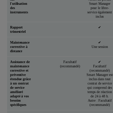
l'utilisation
Smart Manager
des
pour le libre-
instruments
service également
inclus
Rapport
✔
trimestriel
Maintenance
✔
corrective à
Une session
distance
Assistance de
Facultatif
✔
maintenance
(recommandé)
Facultatif
corrective et
(recommandé)
préventive
Smart Manager est
étendue grâce
inclus dans tout
à un contrat
contrat de service
de service
qui comprend des
amélioré
temps de réaction
adapté à vos
de 24 à 48 h.
besoins
Autre : Facultatif
spécifiques
(recommandé)