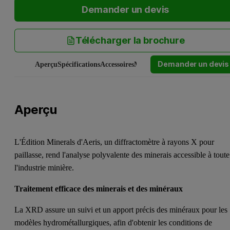
Demander un devis
Télécharger la brochure
Demander un devis
Aperçu
Spécifications
Accessoires
Manuels et logiciels
Service et a
Aperçu
L'Édition Minerals d'Aeris, un diffractomètre à rayons X pour
paillasse, rend l'analyse polyvalente des minerais accessible à toute
l'industrie minière.
Traitement efficace des minerais et des minéraux
La XRD assure un suivi et un apport précis des minéraux pour les
modèles hydrométallurgiques, afin d'obtenir les conditions de