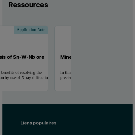
Ressources
Application Note
Applic
sis of Sn-W-Nb ore
Mineralogical analysis of coppe
 benefits of resolving the
In this data sheet we show a typical example 
on by use of X-ray diffraction
precise analysis of mineralogical ore composi