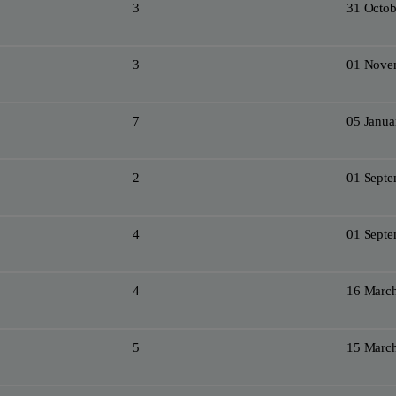
3
31 Octob
3
01 Nove
7
05 Janua
2
01 Sept
4
01 Sept
4
16 Marc
5
15 Marc