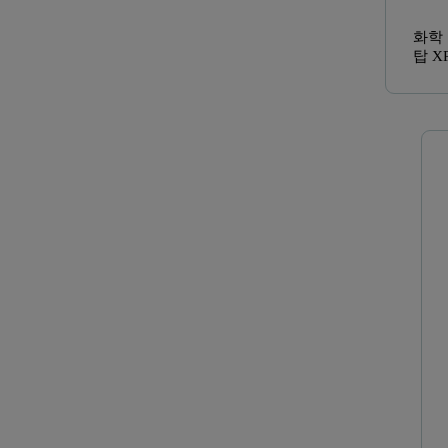
화학
탑 X