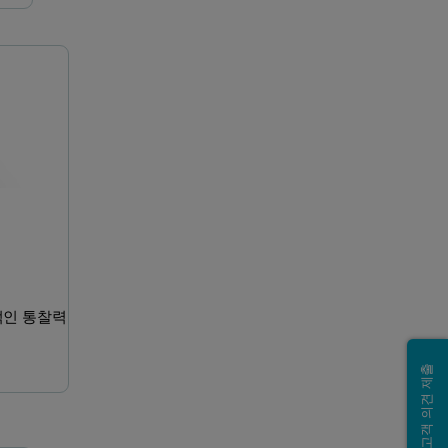
Revontium
Epsilon Xflow
적인 통찰력
고객 의견 제출