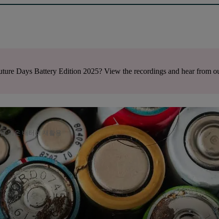
ture Days Battery Edition 2025? View the recordings and hear from ou
튬 이온 배터리 재활용