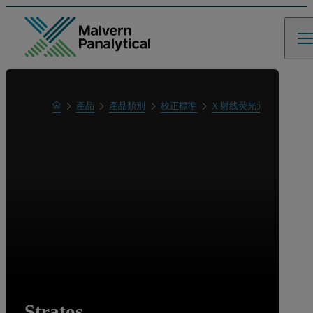
Home
產品
產品類別
校正標準
X 射线荧光元素分析
S
Stratos