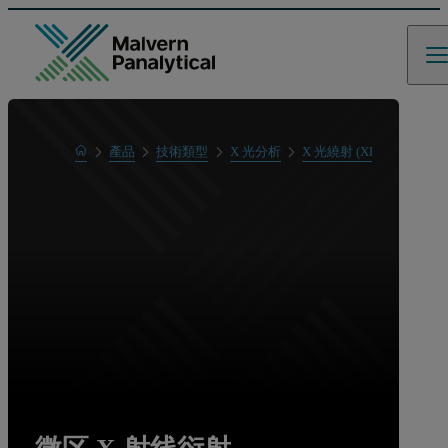
Home
產品
技術類型
X 光分析
X 光繞射 (XRD)
微区 