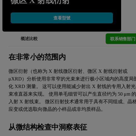
微区 X 射线衍射
查看型號
联系销售部门
概述
比較
在非常小的范围内
微区衍射（也称为 X 射线微区衍射、微区 X 射线衍射或
μXRD）分析使用非常窄的光束来进行极小区域内的高度局
化 XRD 测量。 这可以使用能减少射出 X 射线的专用入射光
束准直器来实现。 使用单毛细管可以产生直径约为 50 μm 
入射 X 射线束。 微区衍射技术通常用于具有不同组成、晶
应变或优选取向微晶的小样品或非均质样品。
从微结构检查中洞察表征