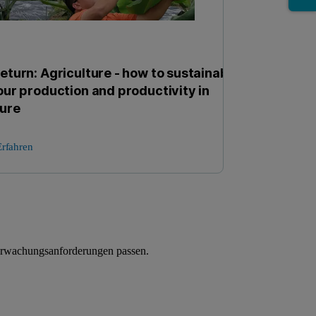
eturn: Agriculture - how to sustainably
our production and productivity in
ture
rfahren
berwachungsanforderungen passen.