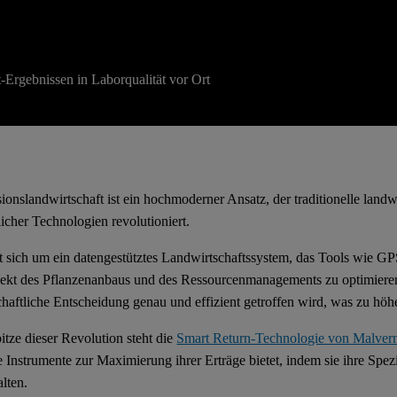
-Ergebnissen in Laborqualität vor Ort
sionslandwirtschaft ist ein hochmoderner Ansatz, der traditionelle lan
tlicher Technologien revolutioniert.
t sich um ein datengestütztes Landwirtschaftssystem, das Tools wie G
ekt des Pflanzenanbaus und des Ressourcenmanagements zu optimieren. 
chaftliche Entscheidung genau und effizient getroffen wird, was zu höh
itze dieser Revolution steht die
Smart Return-Technologie von Malvern 
e Instrumente zur Maximierung ihrer Erträge bietet, indem sie ihre Sp
lten.