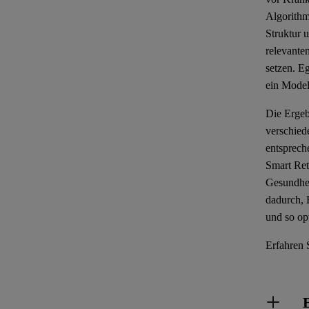
Algorithm
Struktur 
relevante
setzen. E
ein Model
Die Ergeb
verschied
entsprech
Smart Ret
Gesundhei
dadurch, 
und so op
Erfahren 