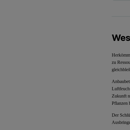
Wes
Herkömmli
zu Ressou
gleichble
Anbaubetr
Luftfeuch
Zukunft n
Pflanzen
Der Schlü
Ausbringu