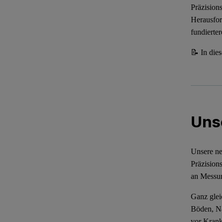
Präzision
Herausfor
fundierte
📝 In die
Unse
Unsere ne
Präzision
an Messu
Ganz glei
Böden, Nä
vor Krank