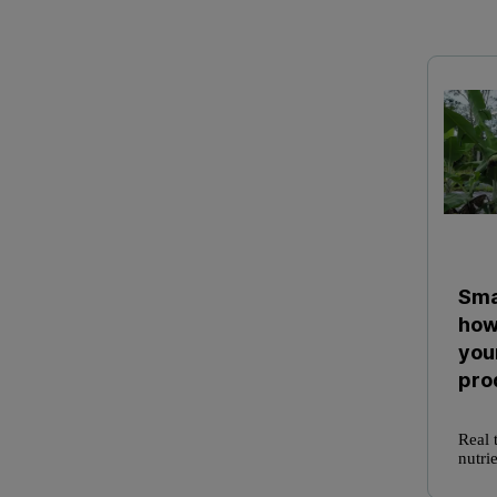
Sma
how
you
pro
Real 
nutri