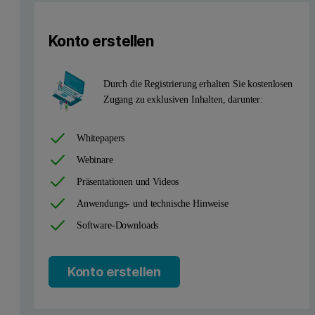
At minimal OPEX
Konto erstellen
It is possible thanks to combining the possibilities of QXRD ins
Durch die Registrierung erhalten Sie kostenlosen
Zugang zu exklusiven Inhalten, darunter:
Whitepapers
Webinare
Präsentationen und Videos
Anwendungs- und technische Hinweise
Software-Downloads
Konto erstellen