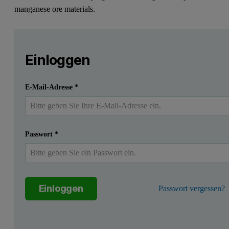
manganese ore materials.
Leave this field empty
Bitte melden Sie sich an oder registrieren Sie sich ko
Leave this field empty
Einloggen
Einreichen
Ich habe bereits ein Konto
E-Mail-Adresse
*
Passwort
*
Einloggen
Passwort vergessen?