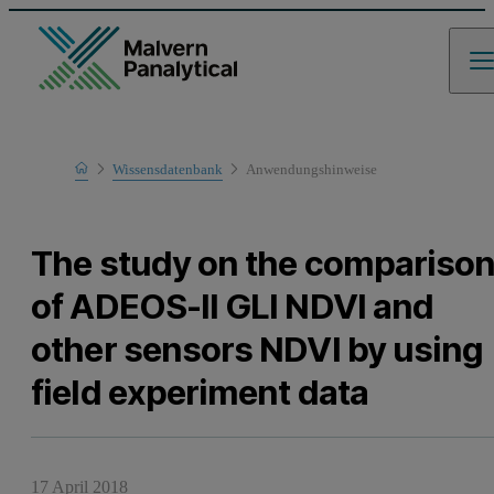
Home
Wissensdatenbank
Anwendungshinweise
Learn
The study on the compariso
of ADEOS-II GLI NDVI and
other sensors NDVI by using
field experiment data
17 April 2018