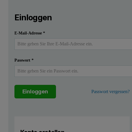
Leave this field empty
Bitte melden Sie sich an oder registrieren Sie sich ko
Leave this field empty
Einloggen
Einreichen
Ich habe bereits ein Konto
E-Mail-Adresse
*
Passwort
*
Einloggen
Passwort vergessen?