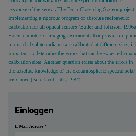
critically on knowing the absolute spectral-radiometric
response of the sensor. The Earth Observing System project 
implementing a rigorous program of absolute radiometric
calibration for all optical sensors (Butler and Johnson, 1996a
Since a number of imaging instruments that provide output i
terms of absolute radiance are calibrated at different sites, it 
important to determine the errors that can be expected amon
calibration sites. Another question exists about the errors in
the absolute knowledge of the exoatmospheric spectral solar
irradiance (Nekel and Labs, 1984).
Leave this field empty
Bitte melden Sie sich an oder registrieren Sie sich ko
Leave this field empty
Einloggen
Einreichen
Ich habe bereits ein Konto
E-Mail-Adresse
*