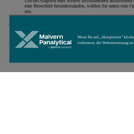
Um ein Angebot oder weitere Informationen anzufordern 
eine Broschüre herunterzuladen, wählen Sie unten eine O
aus.
Verkauf kontaktieren
Wenn Sie auf „Akzeptieren“ klicke
verbessern, die Websitenutzung z
Überblick
Übe
1-G
Kle
Spo
ang