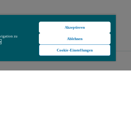
Akzeptieren
vigation zu
Ablehnen
e
Cookie-Einstellungen
zu 100 Fuß
im Umkreis von 10 Fuß
nstruments an die Pixelauflösung des Satelliten