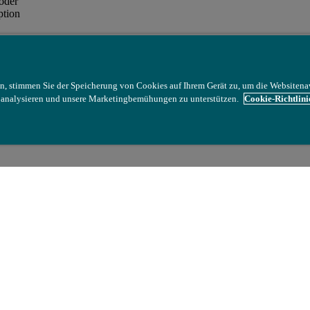
oder
ption
n, stimmen Sie der Speicherung von Cookies auf Ihrem Gerät zu, um die Websitena
u analysieren und unsere Marketingbemühungen zu unterstützen.
Cookie-Richtlini
rblick
rad-Vorderoptik: Misst entfernte Objekte in einer Entfernung von bis 
inere Teleskoprohre: Konzentrieren Sie sich auf bestimmte Bereiche 
tgrößenanpassung: stellt genaue Daten sicher, indem das Sichtfeld des I
epasst wird