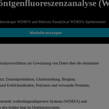
Röntgenfluoreszenzanalyse 
zspektroskopie WDRFS und Malvern Panalytical WDRFA-Spektrometer
Modelle anzeigen
s Analyseverfahren zur Gewinnung von Daten über die elementare
zt: Zementproduktion, Glasherstellung, Bergbau,
l und Erdölchemikalien, Polymere und verwandte Produkte,
unterteilt: wellenlängendispersive Systeme (WDRFA) und
n den beiden liegt im Detektionssystem.