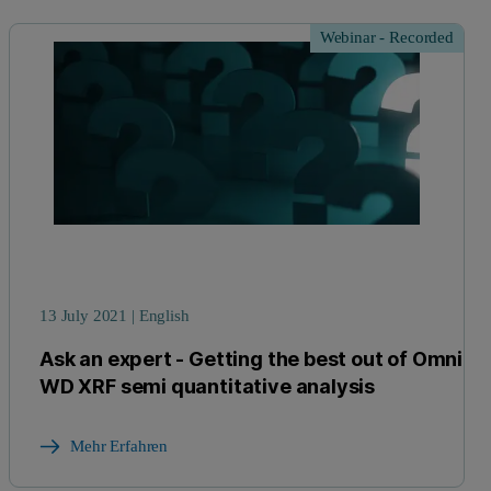
Webinar - Recorded
13 July 2021 | English
Ask an expert - Getting the best out of Omnian
WD XRF semi quantitative analysis
Mehr Erfahren