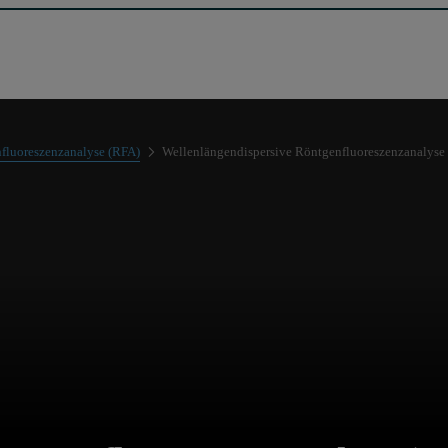
fluoreszenzanalyse (RFA)
Wellenlängendispersive Röntgenfluoreszenzanalyse .